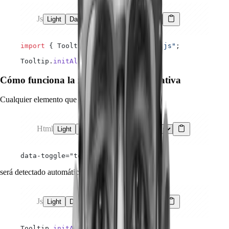
Js
Light
Dark
import
 { Tooltip } 
from
 "./tooltip.js"
;
Tooltip.
initAll
();
Cómo funciona la inicialización declarativa
Cualquier elemento que incluya:
Html
Light
Dark
data-toggle="tooltip"
será detectado automáticamente por:
Js
Light
Dark
Tooltip.
initAll
();