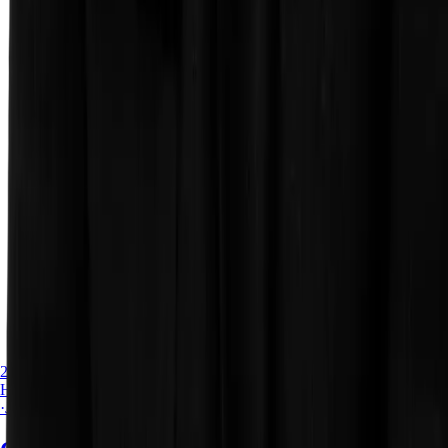
Imagen del articulo Modal reutilizable creado con
JavaScript Vanilla y TypeScript
23 de julio de 2026
HTML
·
JavaScript