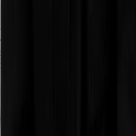
📍 Salou, Tarragona, España
✉️
frankuxui.dev@gmail.com
📞
+34 641932611
Curriculum
Ver mi curriculum completo
Mapa del sitio
Inicio
Blog
Proyectos
Sobre mi
Mi misión
Sitemap
Contácto
Página de contácto