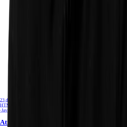
Imagen del articulo Los atributos data-* permiten enlazar
datos y comportamiento en HTML
23 de julio de 2026
HTML
·
JavaScript
Atributos data-* en HTML: Almacena