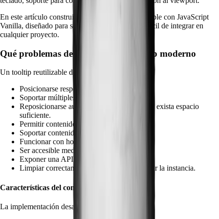
teclado, soporte para contenido HTML y adaptación al viewport.
En este artículo construiremos un Tooltip reutilizable con JavaScript
Vanilla, diseñado para ser flexible, extensible y fácil de integrar en
cualquier proyecto.
Qué problemas debe resolver un tooltip moderno
Un tooltip reutilizable debería ser capaz de:
Posicionarse respecto a cualquier elemento.
Soportar múltiples posiciones.
Reposicionarse automáticamente cuando no exista espacio
suficiente.
Permitir contenido dinámico.
Soportar contenido HTML.
Funcionar con hover, focus o click.
Ser accesible mediante teclado.
Exponer una API programática.
Limpiar correctamente los eventos al destruir la instancia.
Características del componente
La implementación desarrollada incluye: