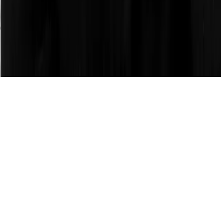
LinkedIn
GitHub
2026
Frankuxui
- Todos los derechos reservados
Términos y condiciones
Política de privacidad
Política de cookies