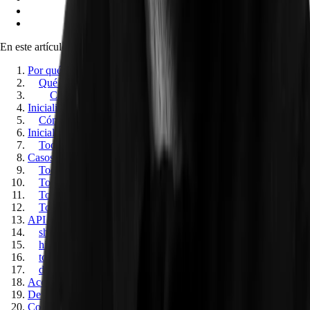
En este artículo
Por qué crear tu propio tooltip reutilizable
Qué problemas debe resolver un tooltip moderno
Características del componente
Inicialización automática
Cómo funciona la inicialización declarativa
Inicialización programática
Tooltip con contenido HTML
Casos de uso
Tooltip básico con hover
Tooltip mediante click
Tooltip manual
Tooltip con auto placement
API pública
show()
hide()
toggle()
destroy()
Accesibilidad
Demo interactiva en CodePen
Conclusión