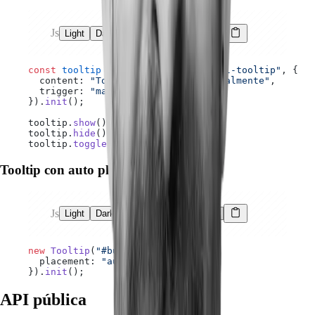
Js
Light
Dark
const
 tooltip
 =
 new
 Tooltip
(
"#manual-tooltip"
, {
  content: 
"Tooltip controlado manualmente"
,
  trigger: 
"manual"
}).
init
();
tooltip.
show
();
tooltip.
hide
();
tooltip.
toggle
();
Tooltip con auto placement
Js
Light
Dark
new
 Tooltip
(
"#button"
, {
  placement: 
"auto"
}).
init
();
API pública