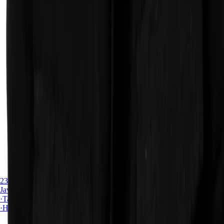
Imagen del articulo Ejemplo de un modal reutilizable con
JavaScript Vanilla y Tailwind CSS
23 de julio de 2026
JavaScript
·
Tailwind CSS
·
HTML