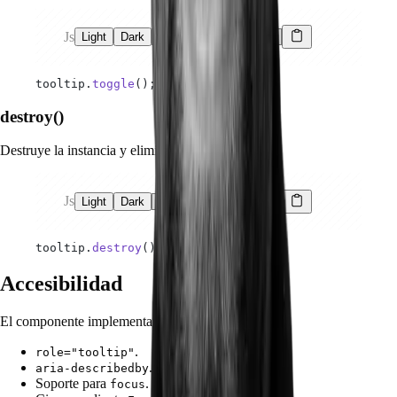
Js
Light
Dark
tooltip.
toggle
();
destroy()
Destruye la instancia y elimina eventos.
Js
Light
Dark
tooltip.
destroy
();
Accesibilidad
El componente implementa:
.
role="tooltip"
.
aria-describedby
Soporte para
.
focus