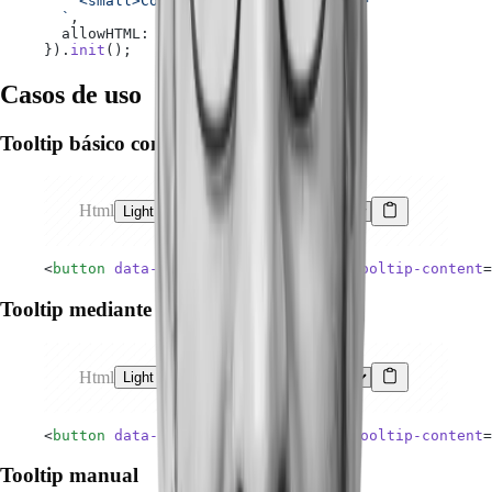
    <small>Contenido dinámico</small>
  `
,
  allowHTML: 
true
}).
init
();
Casos de uso
Tooltip básico con hover
Html
Light
Dark
<
button
 data-toggle
=
"tooltip"
 data-tooltip-content
=
Tooltip mediante click
Html
Light
Dark
<
button
 data-toggle
=
"tooltip"
 data-tooltip-content
=
Tooltip manual