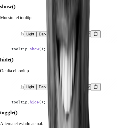
show()
Muestra el tooltip.
Js
Light
Dark
tooltip.
show
();
hide()
Oculta el tooltip.
Js
Light
Dark
tooltip.
hide
();
toggle()
Alterna el estado actual.