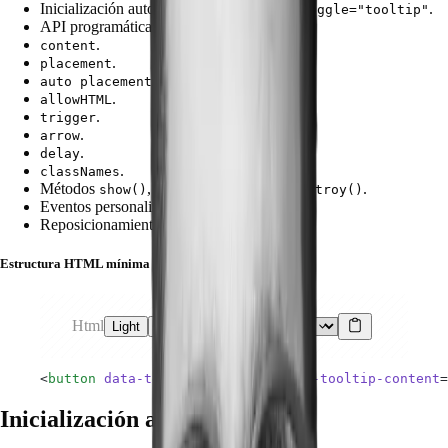
Inicialización automática mediante
.
data-toggle="tooltip"
API programática.
.
content
.
placement
.
auto placement
.
allowHTML
.
trigger
.
arrow
.
delay
.
classNames
Métodos
,
,
y
.
show()
hide()
toggle()
destroy()
Eventos personalizados.
Reposicionamiento automático.
Estructura HTML mínima
Html
Light
Dark
<
button
 data-toggle
=
"tooltip"
 data-tooltip-content
=
Inicialización automática