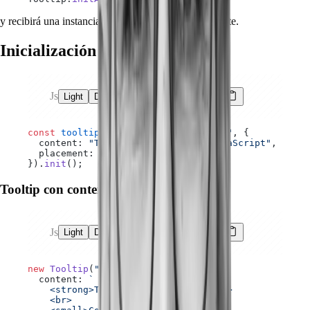
y recibirá una instancia independiente del componente.
Inicialización programática
Js
Light
Dark
const
 tooltip
 =
 new
 Tooltip
(
"#button"
, {
  content: 
"Tooltip creado desde JavaScript"
,
  placement: 
"right"
}).
init
();
Tooltip con contenido HTML
Js
Light
Dark
new
 Tooltip
(
"#html-tooltip"
, {
  content: 
`
    <strong>Tooltip con HTML</strong>
    <br>