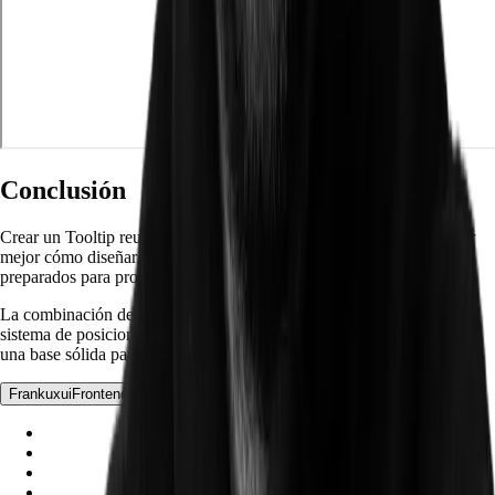
Conclusión
Crear un Tooltip reutilizable con JavaScript Vanilla permite entender
mejor cómo diseñar componentes UI desacoplados, accesibles y
preparados para producción.
La combinación de atributos
data-*
, una API programática y un
sistema de posicionamiento inteligente convierte este componente en
una base sólida para cualquier proyecto frontend moderno.
Frankuxui
Frontend Developer