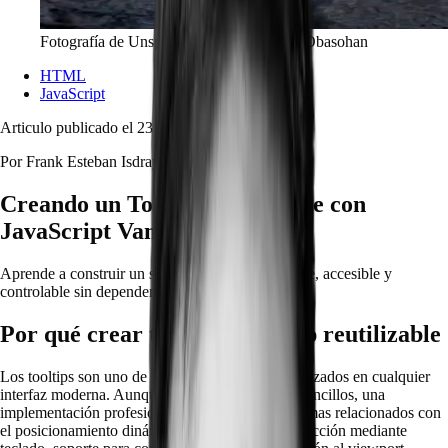
Fotografía de Unsplash creada por Carter Obasohan
HTML
JavaScript
Articulo publicado el
23 de julio de 2026
Por
Frank Esteban Isdray Junco
Creando un Tooltip reutilizable con
JavaScript Vanilla
Aprende a construir un sistema de tooltips flexible, accesible y
controlable sin depender de librerías externas.
Por qué crear tu propio tooltip reutilizable
Los tooltips son uno de los componentes más utilizados en cualquier
interfaz moderna. Aunque visualmente parecen sencillos, una
implementación profesional debe resolver problemas relacionados con
el posicionamiento dinámico, accesibilidad, interacción mediante