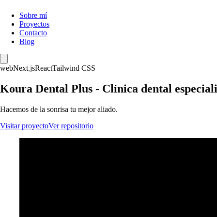
Sobre mí
Proyectos
Contacto
Blog
web
Next.js
React
Tailwind CSS
Koura Dental Plus - Clínica dental especial
Hacemos de la sonrisa tu mejor aliado.
Visitar proyecto
Ver repositorio