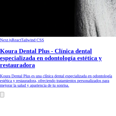
Next.js
React
Tailwind CSS
Koura Dental Plus - Clínica dental
especializada en odontología estética y
restauradora
Koura Dental Plus es una clínica dental especializada en odontología
estética y restauradora, ofreciendo tratamientos personalizados para
mejorar la salud y apariencia de tu sonrisa.